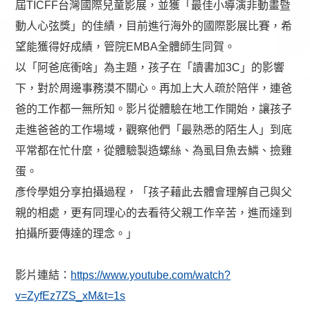
屆TICFF台灣國際兒童影展，並獲「最佳小導演非動畫暨
動人心弦獎」的佳績，目前進行海外的國際影展比賽，希
望能獲得好成績，管院EMBA全體師生同賀。
以「阿爸底衝啥」為主題，孩子在「讀書加3C」的影響
下，對於周邊事務漠不關心。再加上大人疏於陪伴，連爸
爸的工作都一無所知。影片從體驗在地工作開始，讓孩子
走進爸爸的工作場域，觀察他們「最熟悉的陌生人」到底
平常都在忙什麼，從體驗製造螺絲、為虱目魚去鱗、撿雞
蛋。
彥伶學姐分享拍攝過程，「孩子藉此去體會理解自己與父
親的相處，更有同理心的去看待父親工作辛苦，進而達到
拍攝所要傳達的理念。」
影片連結：
https://www.youtube.com/watch?
v=ZyfEz7ZS_xM&t=1s