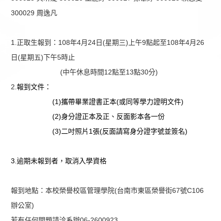
300029 周逸凡
1.正取生報到：108年4月24日(星期三)上午9點起至108年4月26
日(星期五)下午5時止
(中午休息時間12點至13點30分)
2.
報到文件：
(1)攜帶畢業證書正本(或同等學力證明文件)
(2)身分證正本及正、反面影本各一份
(3)二吋照片1張(反面請寫身分證字號並簽名)
3.逾
期未報到者，取消入學資格
報到地點：本校榮譽校區管理學院(台南市東區榮譽街67號C106
辦公室)
若有任何問題請洽系辦06-2600923