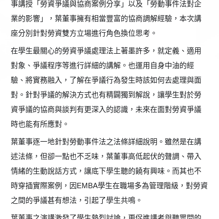
事講授「勞資爭議與協商案例分享」以及「勞動事件法對企
業的影響」，葉董事擁有相當豐富的協商調解經驗，本次講
座分別針對勞資雙方立場進行角色換位思考。
在學生最關心的勞資爭議處理法上著墨許多，就定義、適用
對象、爭議程序等進行詳細的講解。也運用自身中油的經
驗、將實務融入，了解在爭議行為發生時該如何去處理與面
對。針對爭議的解決方式也有精闢獨到解說，讓學生對於勞
資爭議的協商與談判有更深入的認識，未來在面對勞資爭議
時也能有所應對。
葉董事逐一地針對勞動事件法之法條詳細說明。雖然是在講
述法條，但卻一點也不乏味，葉董事高低起伏的聲調、帶入
情緒的生動說話方式，讓底下學生聽的饒有興味。而其也不
時穿插實際案例，因EMBA學生在職場多為管理階級，對勞資
之間的爭議甚有想法，引起了學生共鳴。
葉董事之演講激發了學生熱烈討論，更促進講者與聽眾間的