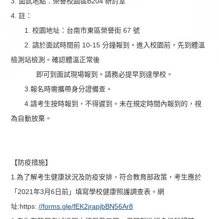
3. 面試地點：榮譽校園區B204 研討室
4. 註：
1. 校園地址：台南市東區榮譽街 67 號
2. 請於面試時間前 10-15 分鐘報到。進入校園前，先到體溫
檢測站檢測。確認體溫正常後
即可到面試現場報到。請務必提早到達學校。
3.報名時需攜帶身分證備查。
4.請考生按時報到，不得遲到。未在規定時間內報到的，視
為自動放棄。
【防疫措施】
1.為了解考生健康狀況及防疫安排，符合教育部政策，考生應於
「2021年3月6日前」填寫學校健康照護調查表。網
址:https:
//forms.gle/fEK2jrapjbBN56Ar8