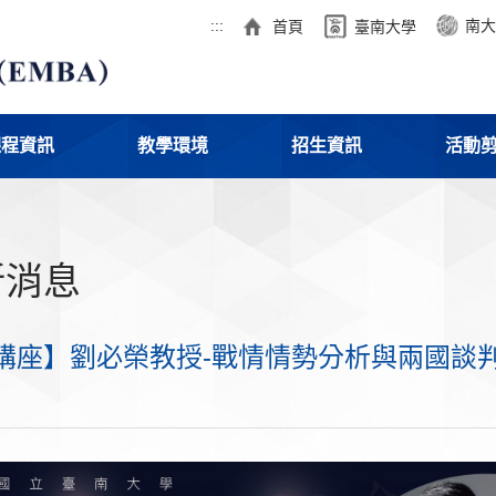
:::
南大
首頁
臺南大學
課程資訊
教學環境
招生資訊
活動
新消息
講座】劉必榮教授-戰情情勢分析與兩國談判