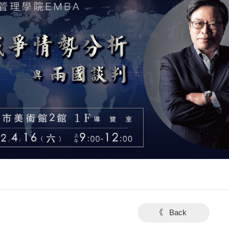
《 Back