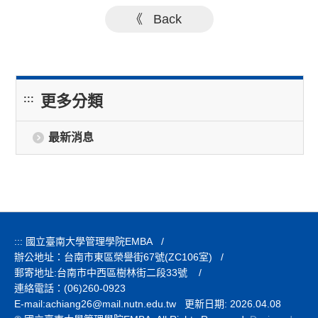
qqpulsa365
《 Back
Danaslot
koko303
koko5000
pulsa303
更多分類
:::
mami188
最新消息
virtusplay
hobi188
nusasloto
koko188
Nusaplay
:::
國立臺南大學管理學院EMBA
/
virtus88
辦公地址：台南市東區榮譽街67號(ZC106室)
/
okta388
郵寄地址:台南市中西區樹林街二段33號
/
mars88
連絡電話：(06)260-0923
E-mail:
achiang26@mail.nutn.edu.tw 更新日期: 2026.04.08
giga138